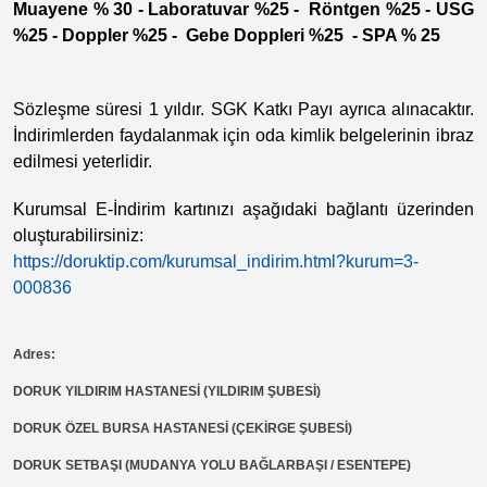
Muayene % 30 - Laboratuvar %25 - Röntgen %25 - USG
%25 - Doppler %25 - Gebe Doppleri %25 - SPA % 25
Sözleşme süresi 1 yıldır. SGK Katkı Payı ayrıca alınacaktır.
İndirimlerden faydalanmak için oda kimlik belgelerinin ibraz
edilmesi yeterlidir.
Kurumsal E-İndirim kartınızı aşağıdaki bağlantı üzerinden
oluşturabilirsiniz:
https://doruktip.com/kurumsal_indirim.html?kurum=3-
000836
Adres:
DORUK YILDIRIM HASTANESİ (YILDIRIM ŞUBESİ)
DORUK ÖZEL BURSA HASTANESİ (ÇEKİRGE ŞUBESİ)
DORUK SETBAŞI (MUDANYA YOLU BAĞLARBAŞI / ESENTEPE)