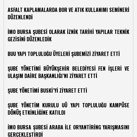
ASFALT KAPLAMALARDA BOR VE ATIK KULLANIMI SEMİNERİ
DÜZENLENDİ
İMO BURSA ŞUBESİ OLARAK İZNİK TARİHİ YAPILAR TEKNİK
GEZİSİNİ DÜZENLEDİK
BUU YAPI TOPLULUĞU ÜYELERİ ŞUBEMİZİ ZİYARET ETTİ
ŞUBE YÖNETİMİ BÜYÜKŞEHİR BELEDİYESİ FEN İŞLERİ VE
ULAŞIM DAİRE BAŞKANLIĞI’NI ZİYARET ETTİ
ŞUBE YÖNETİMİ BUSKİ’Yİ ZİYARET ETTİ
ŞUBE YÖNETİM KURULU UÜ YAPI TOPLULUĞU KAMPÜSE
DÖNÜŞ ETKİNLİĞİNE KATILDI
İMO BURSA ŞUBESİ ARABA İLE ORYANTİRİNG YARIŞMASINI
GERÇEKLEŞTİRDİ