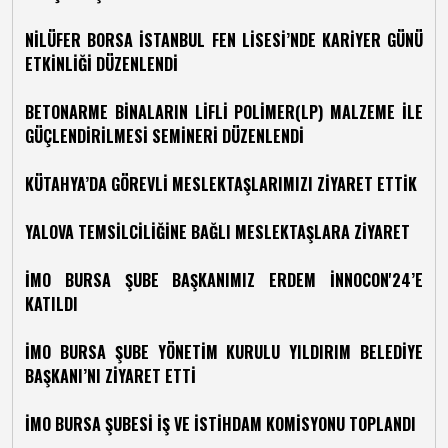
NİLÜFER BORSA İSTANBUL FEN LİSESİ’NDE KARİYER GÜNÜ
ETKİNLİĞİ DÜZENLENDİ
BETONARME BİNALARIN LİFLİ POLİMER(LP) MALZEME İLE
GÜÇLENDİRİLMESİ SEMİNERİ DÜZENLENDİ
KÜTAHYA’DA GÖREVLİ MESLEKTAŞLARIMIZI ZİYARET ETTİK
YALOVA TEMSİLCİLİĞİNE BAĞLI MESLEKTAŞLARA ZİYARET
İMO BURSA ŞUBE BAŞKANIMIZ ERDEM İNNOCON'24’E
KATILDI
İMO BURSA ŞUBE YÖNETİM KURULU YILDIRIM BELEDİYE
BAŞKANI’NI ZİYARET ETTİ
İMO BURSA ŞUBESİ İŞ VE İSTİHDAM KOMİSYONU TOPLANDI