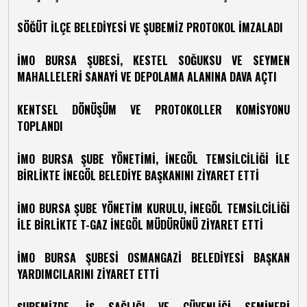
SÖĞÜT İLÇE BELEDİYESİ VE ŞUBEMİZ PROTOKOL İMZALADI
İMO BURSA ŞUBESİ, KESTEL SOĞUKSU VE SEYMEN
MAHALLELERİ SANAYİ VE DEPOLAMA ALANINA DAVA AÇTI
KENTSEL DÖNÜŞÜM VE PROTOKOLLER KOMİSYONU
TOPLANDI
İMO BURSA ŞUBE YÖNETİMİ, İNEGÖL TEMSİLCİLİĞİ İLE
BİRLİKTE İNEGÖL BELEDİYE BAŞKANINI ZİYARET ETTİ
İMO BURSA ŞUBE YÖNETİM KURULU, İNEGÖL TEMSİLCİLİĞİ
İLE BİRLİKTE T-GAZ İNEGÖL MÜDÜRÜNÜ ZİYARET ETTİ
İMO BURSA ŞUBESİ OSMANGAZİ BELEDİYESİ BAŞKAN
YARDIMCILARINI ZİYARET ETTİ