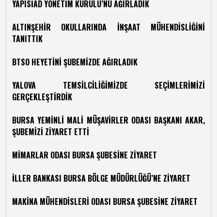
YAPISİAD YÖNETİM KURULU’NU AĞIRLADIK
ALTINŞEHİR OKULLARINDA İNŞAAT MÜHENDİSLİĞİNİ
TANITTIK
BTSO HEYETİNİ ŞUBEMİZDE AĞIRLADIK
YALOVA TEMSİLCİLİĞİMİZDE SEÇİMLERİMİZİ
GERÇEKLEŞTİRDİK
BURSA YEMİNLİ MALİ MÜŞAVİRLER ODASI BAŞKANI AKAR,
ŞUBEMİZİ ZİYARET ETTİ
MİMARLAR ODASI BURSA ŞUBESİNE ZİYARET
İLLER BANKASI BURSA BÖLGE MÜDÜRLÜĞÜ’NE ZİYARET
MAKİNA MÜHENDİSLERİ ODASI BURSA ŞUBESİNE ZİYARET