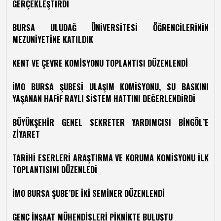
GERÇEKLEŞTİRDİ
BURSA ULUDAĞ ÜNİVERSİTESİ ÖĞRENCİLERİNİN
MEZUNİYETİNE KATILDIK
KENT VE ÇEVRE KOMİSYONU TOPLANTISI DÜZENLENDİ
İMO BURSA ŞUBESİ ULAŞIM KOMİSYONU, SU BASKINI
YAŞANAN HAFİF RAYLI SİSTEM HATTINI DEĞERLENDİRDİ
BÜYÜKŞEHİR GENEL SEKRETER YARDIMCISI BİNGÖL’E
ZİYARET
TARİHİ ESERLERİ ARAŞTIRMA VE KORUMA KOMİSYONU İLK
TOPLANTISINI DÜZENLEDİ
İMO BURSA ŞUBE’DE İKİ SEMİNER DÜZENLENDİ
GENÇ İNŞAAT MÜHENDİSLERİ PİKNİKTE BULUŞTU