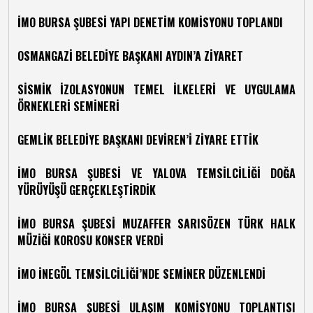
İMO BURSA ŞUBESİ YAPI DENETİM KOMİSYONU TOPLANDI
OSMANGAZİ BELEDİYE BAŞKANI AYDIN’A ZİYARET
SİSMİK İZOLASYONUN TEMEL İLKELERİ VE UYGULAMA
ÖRNEKLERİ SEMİNERİ
GEMLİK BELEDİYE BAŞKANI DEVİREN’İ ZİYARE ETTİK
İMO BURSA ŞUBESİ VE YALOVA TEMSİLCİLİĞİ DOĞA
YÜRÜYÜŞÜ GERÇEKLEŞTİRDİK
İMO BURSA ŞUBESİ MUZAFFER SARISÖZEN TÜRK HALK
MÜZİĞİ KOROSU KONSER VERDİ
İMO İNEGÖL TEMSİLCİLİĞİ’NDE SEMİNER DÜZENLENDİ
İMO BURSA ŞUBESİ ULAŞIM KOMİSYONU TOPLANTISI