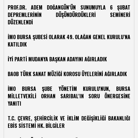
PROF.DR. ADEM DOĞANGÜN’ÜN SUNUMUYLA 6 ŞUBAT
DEPREMLERİNİN DÜŞÜNDÜRDÜKLERİ SEMİNERİ
DÜZENLENDİ
İMO BURSA ŞUBESİ OLARAK 49. OLAĞAN GENEL KURULU’NA
KATILDIK
İYİ PARTİ MUDANYA BAŞKAN ADAYINI AĞIRLADIK
BAOB TÜRK SANAT MÜZİĞİ KOROSU ÜYELERİNİ AĞIRLADIK
İMO BURSA ŞUBE YÖNETİM KURULU'NUN, BURSA
MİLLETVEKİLİ ORHAN SARIBAL'IN SORU ÖNERGESİNE
YANITI
T.C. ÇEVRE, ŞEHİRCİLİK VE İKLİM DEĞİŞİKLİĞİ BAKANLIĞI
EBİS SİSTEMİ HK. BİLGİLER