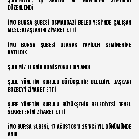
ŞUBEMİZDE, İŞ SAĞLIĞI VE GÜVENLİĞİ SEMİNERİ
DÜZENLENDİ
İMO BURSA ŞUBESİ OSMANGAZİ BELEDİYESİ’NDE ÇALIŞAN
MESLEKTAŞLARINI ZİYARET ETTİ
İMO BURSA ŞUBESİ OLARAK YAPİDER SEMİNERİNE
KATILDIK
ŞUBEMİZ TEKNİK KOMİSYONU TOPLANDI
ŞUBE YÖNETİM KURULU BÜYÜKŞEHİR BELEDİYE BAŞKANI
BOZBEY’İ ZİYARET ETTİ
ŞUBE YÖNETİM KURULU BÜYÜKŞEHİR BELEDİYESİ GENEL
SEKRETERİNİ ZİYARET ETTİ
İMO BURSA ŞUBESİ, 17 AĞUSTOS’U 25’NCİ YIL DÖNÜMÜNDE
ANDI