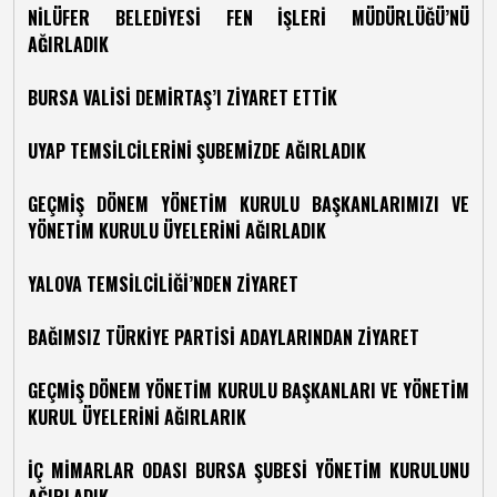
NİLÜFER BELEDİYESİ FEN İŞLERİ MÜDÜRLÜĞÜ’NÜ
AĞIRLADIK
BURSA VALİSİ DEMİRTAŞ’I ZİYARET ETTİK
UYAP TEMSİLCİLERİNİ ŞUBEMİZDE AĞIRLADIK
GEÇMİŞ DÖNEM YÖNETİM KURULU BAŞKANLARIMIZI VE
YÖNETİM KURULU ÜYELERİNİ AĞIRLADIK
YALOVA TEMSİLCİLİĞİ’NDEN ZİYARET
BAĞIMSIZ TÜRKİYE PARTİSİ ADAYLARINDAN ZİYARET
GEÇMİŞ DÖNEM YÖNETİM KURULU BAŞKANLARI VE YÖNETİM
KURUL ÜYELERİNİ AĞIRLARIK
İÇ MİMARLAR ODASI BURSA ŞUBESİ YÖNETİM KURULUNU