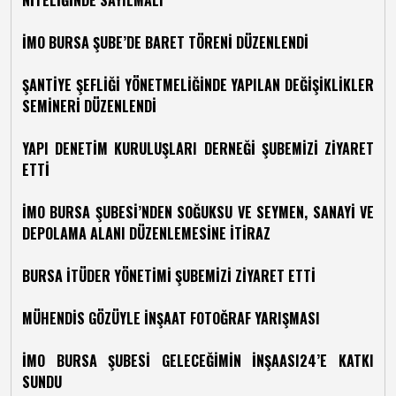
NİTELİĞİNDE SAYILMALI
İMO BURSA ŞUBE’DE BARET TÖRENİ DÜZENLENDİ
ŞANTİYE ŞEFLİĞİ YÖNETMELİĞİNDE YAPILAN DEĞİŞİKLİKLER
SEMİNERİ DÜZENLENDİ
YAPI DENETİM KURULUŞLARI DERNEĞİ ŞUBEMİZİ ZİYARET
ETTİ
İMO BURSA ŞUBESİ’NDEN SOĞUKSU VE SEYMEN, SANAYİ VE
DEPOLAMA ALANI DÜZENLEMESİNE İTİRAZ
BURSA İTÜDER YÖNETİMİ ŞUBEMİZİ ZİYARET ETTİ
MÜHENDİS GÖZÜYLE İNŞAAT FOTOĞRAF YARIŞMASI
İMO BURSA ŞUBESİ GELECEĞİMİN İNŞAASI24’E KATKI
SUNDU