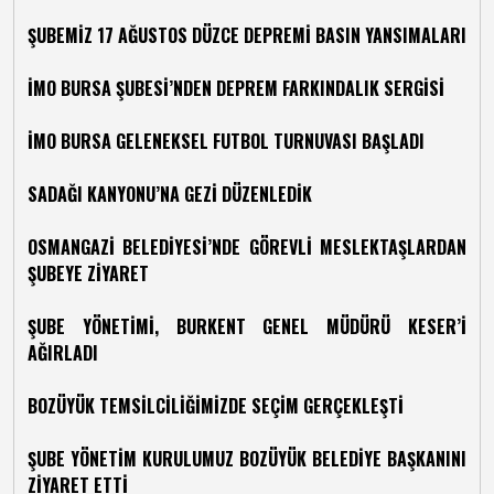
ŞUBEMİZ 17 AĞUSTOS DÜZCE DEPREMİ BASIN YANSIMALARI
İMO BURSA ŞUBESİ’NDEN DEPREM FARKINDALIK SERGİSİ
İMO BURSA GELENEKSEL FUTBOL TURNUVASI BAŞLADI
SADAĞI KANYONU’NA GEZİ DÜZENLEDİK
OSMANGAZİ BELEDİYESİ’NDE GÖREVLİ MESLEKTAŞLARDAN
ŞUBEYE ZİYARET
ŞUBE YÖNETİMİ, BURKENT GENEL MÜDÜRÜ KESER’İ
AĞIRLADI
BOZÜYÜK TEMSİLCİLİĞİMİZDE SEÇİM GERÇEKLEŞTİ
ŞUBE YÖNETİM KURULUMUZ BOZÜYÜK BELEDİYE BAŞKANINI
ZİYARET ETTİ