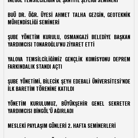
İNEGÖL TEMSİLCİLİĞİN’DE ŞANTİYE ŞEFLİĞİ SEMİNERİ
BUÜ DR. ÖĞR. ÜYESİ AHMET TALHA GEZGİN, GEOTEKNİK
MÜHENDİSLİĞİ SEMİNERİ
ŞUBE YÖNETİM KURULU, OSMANGAZİ BELEDİYE BAŞKAN
YARDIMCISI TONAROĞLU’NU ZİYARET ETTİ
YALOVA TEMSİLCİLİĞİMİZ GENÇLİK KOMİSYONU DEPREM
FARKINDALIK STANDI AÇTI
ŞUBE YÖNETİMİ, BİLECİK ŞEYH EDEBALİ ÜNİVERSİTESİ’NDE
İLK BARETİM TÖRENİNE KATILDI
YÖNETİM KURULUMUZ, BÜYÜKŞEHİR GENEL SEKRETER
YARDIMCISI BİNGÖL’Ü AĞIRLADI
MESLEKİ PAYLAŞIM GÜNLERİ 2. HAFTA SEMİNERLERİ