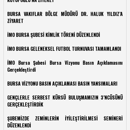
KUTUPOĞLU’NA ZİYERET
BURSA VAKIFLAR BÖLGE MÜDÜRÜ DR. HALUK YILDIZ’A
ZİYARET
İMO BURSA ŞUBESİ KİMLİK TÖRENİ DÜZENLENDİ
İMO BURSA GELENEKSEL FUTBOL TURNUVASI TAMAMLANDI
İMO Bursa Şubesi Bursa Vizyonu Basın Açıklamasını
Gerçekleştirdi
BURSA VİZYONU BASIN AÇIKLAMASI BASIN YANSIMALARI
GENÇLERLE SERBEST KÜRSÜ BULUŞMAMIZIN 3’NCÜSÜNÜ
GERÇEKLEŞTİRDİK
ŞUBEMİZDE ZEMİNLERİN İYİLEŞTİRİLMESİ SEMİNERİ
DÜZENLENDİ