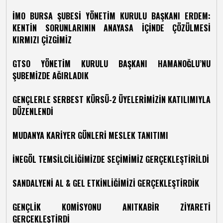
İMO BURSA ŞUBESİ YÖNETİM KURULU BAŞKANI ERDEM:
KENTİN SORUNLARININ ANAYASA İÇİNDE ÇÖZÜLMESİ
KIRMIZI ÇİZGİMİZ
GTSO YÖNETİM KURULU BAŞKANI HAMANOĞLU’NU
ŞUBEMİZDE AĞIRLADIK
GENÇLERLE SERBEST KÜRSÜ-2 ÜYELERİMİZİN KATILIMIYLA
MUDANYA KARİYER GÜNLERİ MESLEK TANITIMI
İNEGÖL TEMSİLCİLİĞİMİZDE SEÇİMİMİZ GERÇEKLEŞTİRİLDİ
SANDALYENİ AL & GEL ETKİNLİĞİMİZİ GERÇEKLEŞTİRDİK
GENÇLİK KOMİSYONU ANITKABİR ZİYARETİ
GERÇEKLEŞTİRDİ