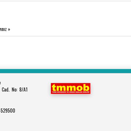
yınız »
e
 Cad. No: 8/A1
 4529500