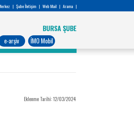
Merkez
|
Şube İletişim
|
Web Mail
|
Arama
|
BURSA ŞUBE
e-arşiv
İMO Mobil
Eklenme Tarihi: 12/03/2024