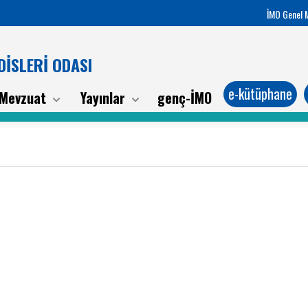
İMO Genel 
İSLERİ ODASI
e-kütüphane
Mevzuat
Yayınlar
genç-İMO