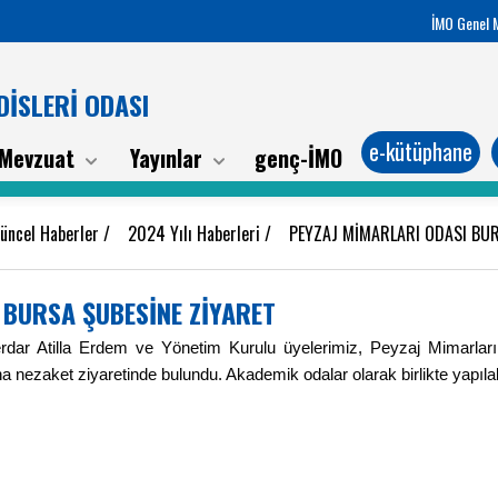
İMO Genel 
İSLERİ ODASI
e-kütüphane
Mevzuat
Yayınlar
genç-İMO
üncel Haberler
/
2024 Yılı Haberleri
/
PEYZAJ MİMARLARI ODASI BU
 BURSA ŞUBESİNE ZİYARET
dar Atilla Erdem ve Yönetim Kurulu üyelerimiz, Peyzaj Mimarlar
nezaket ziyaretinde bulundu. Akademik odalar olarak birlikte yapılab