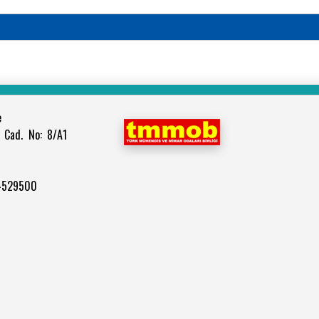
e
 Cad. No: 8/A1
 4529500