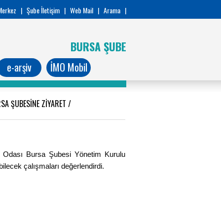
Merkez
|
Şube İletişim
|
Web Mail
|
Arama
|
BURSA ŞUBE
e-arşiv
İMO Mobil
RSA ŞUBESİNE ZİYARET
/
ı Odası Bursa Şubesi Yönetim Kurulu
ilecek çalışmaları değerlendirdi.