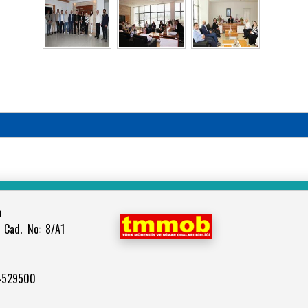
e
 Cad. No: 8/A1
 4529500