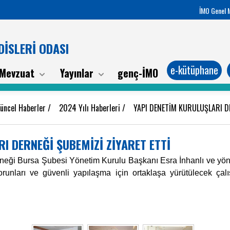
İMO Genel 
İSLERİ ODASI
e-kütüphane
Mevzuat
Yayınlar
genç-İMO
üncel Haberler
/
2024 Yılı Haberleri
/
YAPI DENETİM KURULUŞLARI D
I DERNEĞİ ŞUBEMİZİ ZİYARET ETTİ
rneği Bursa Şubesi Yönetim Kurulu Başkanı Esra İnhanlı ve yön
orunları ve güvenli yapılaşma için ortaklaşa yürütülecek çalış