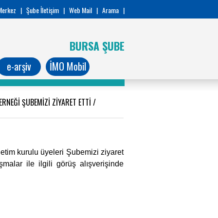
Merkez
|
Şube İletişim
|
Web Mail
|
Arama
|
BURSA ŞUBE
e-arşiv
İMO Mobil
ERNEĞİ ŞUBEMİZİ ZİYARET ETTİ
/
etim kurulu üyeleri Şubemizi ziyaret
malar ile ilgili görüş alışverişinde