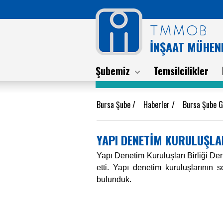
TMMOB
İNŞAAT MÜHEND
Şubemiz
Temsilcilikler
Bursa Şube
/
Haberler
/
Bursa Şube G
YAPI DENETİM KURULUŞLAR
Yapı Denetim Kuruluşları Birliği De
etti. Yapı denetim kuruluşlarının s
bulunduk.