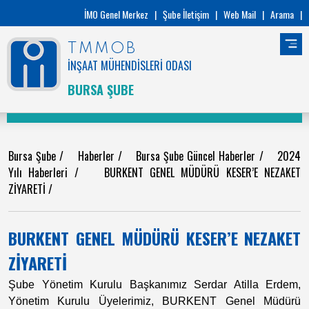
İMO Genel Merkez
|
Şube İletişim
|
Web Mail
|
Arama
|
TMMOB
İNŞAAT MÜHENDİSLERİ ODASI
BURSA ŞUBE
Bursa Şube
/
Haberler
/
Bursa Şube Güncel Haberler
/
2024
Yılı Haberleri
/
BURKENT GENEL MÜDÜRÜ KESER’E NEZAKET
ZİYARETİ
/
BURKENT GENEL MÜDÜRÜ KESER’E NEZAKET
ZİYARETİ
Şube Yönetim Kurulu Başkanımız Serdar Atilla Erdem,
Yönetim Kurulu Üyelerimiz, BURKENT Genel Müdürü