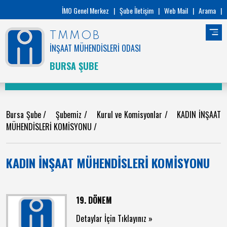
İMO Genel Merkez
|
Şube İletişim
|
Web Mail
|
Arama
|
TMMOB
İNŞAAT MÜHENDİSLERİ ODASI
BURSA ŞUBE
Bursa Şube
/
Şubemiz
/
Kurul ve Komisyonlar
/
KADIN İNŞAAT
MÜHENDİSLERİ KOMİSYONU
/
KADIN İNŞAAT MÜHENDİSLERİ KOMİSYONU
19. DÖNEM
Detaylar İçin Tıklayınız »