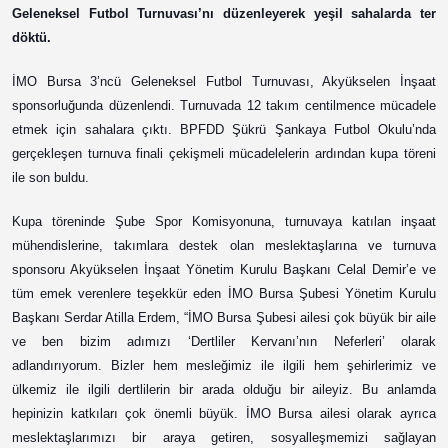
Geleneksel Futbol Turnuvası’nı düzenleyerek yeşil sahalarda ter
döktü.
İMO Bursa 3’ncü Geleneksel Futbol Turnuvası, Akyükselen İnşaat
sponsorluğunda düzenlendi. Turnuvada 12 takım centilmence mücadele
etmek için sahalara çıktı. BPFDD Şükrü Şankaya Futbol Okulu’nda
gerçekleşen turnuva finali çekişmeli mücadelelerin ardından kupa töreni
ile son buldu.
Kupa töreninde Şube Spor Komisyonuna, turnuvaya katılan inşaat
mühendislerine, takımlara destek olan meslektaşlarına ve turnuva
sponsoru Akyükselen İnşaat Yönetim Kurulu Başkanı Celal Demir’e ve
tüm emek verenlere teşekkür eden İMO Bursa Şubesi Yönetim Kurulu
Başkanı Serdar Atilla Erdem, “İMO Bursa Şubesi ailesi çok büyük bir aile
ve ben bizim adımızı ‘Dertliler Kervanı’nın Neferleri’ olarak
adlandırıyorum. Bizler hem mesleğimiz ile ilgili hem şehirlerimiz ve
ülkemiz ile ilgili dertlilerin bir arada olduğu bir aileyiz. Bu anlamda
hepinizin katkıları çok önemli büyük. İMO Bursa ailesi olarak ayrıca
meslektaşlarımızı bir araya getiren, sosyalleşmemizi sağlayan