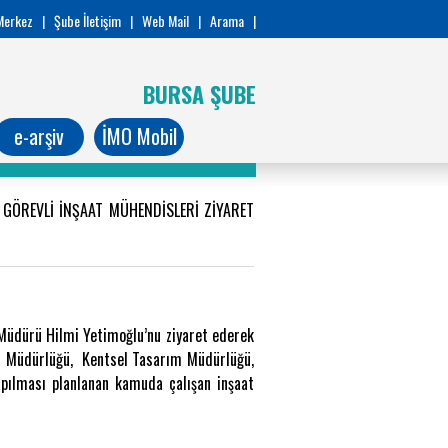
Merkez
|
Şube İletişim
|
Web Mail
|
Arama
|
BURSA ŞUBE
e-arşiv
İMO Mobil
E GÖREVLİ İNŞAAT MÜHENDİSLERİ ZİYARET
 Müdürü Hilmi Yetimoğlu’nu ziyaret ederek
rol Müdürlüğü, Kentsel Tasarım Müdürlüğü,
yapılması planlanan kamuda çalışan inşaat