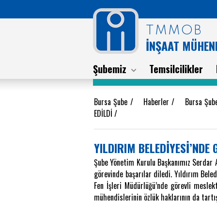
TMMOB
İNŞAAT MÜHEND
Şubemiz
Temsilcilikler
Bursa Şube
/
Haberler
/
Bursa Şub
EDİLDİ
/
YILDIRIM BELEDİYESİ’NDE
Şube Yönetim Kurulu Başkanımız Serdar At
görevinde başarılar diledi. Yıldırım Bel
Fen İşleri Müdürlüğü’nde görevli meslekt
mühendislerinin özlük haklarının da tartış