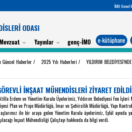
İMO Genel 
İSLERİ ODASI
e-kütüphane
Mevzuat
Yayınlar
genç-İMO
e Güncel Haberler
/
2025 Yılı Haberleri
/
YILDIRIM BELEDİYESİ’ND
 GÖREVLİ İNŞAAT MÜHENDİSLERİ ZİYARET EDİLDİ
illa Erdem ve Yönetim Kurulu Üyelerimiz, Yıldırım Belediyesi Fen İşleri
ediyesi Plan ve Proje Müdürlüğü, İmar ve Şehircilik Müdürlüğü, Yapı Kont
aşlarımız ile bir araya gelen Yönetim Kurulu üyelerimiz, Eylül ayında 
ılacağı İnşaat Mühendisliği Çalıştayı hakkında da bilgi verdi.