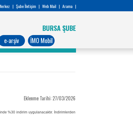
Merkez
|
Şube İletişim
|
Web Mail
|
Arama
|
BURSA ŞUBE
e-arşiv
İMO Mobil
Eklenme Tarihi: 27/03/2026
nde %30 indirim uygulanacaktır. İndirimlerden