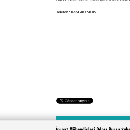
Telefon : 0224 483 50 05
İnşaat Mühendisleri Odası Bursa Şub