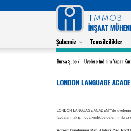
TMMOB
İNŞAAT MÜHEND
Şubemiz
Temsilcilikler
Bursa Şube
/
Üyelere İndirim Yapan Kur
LONDON LANGUAGE ACADE
LONDON LANGUAGE ACADEMY’de üyelerimize ve 1.
faydalanmak için oda kimlik belgelerinin ibraz e
Adres:
: Dumlupınar Mah. Atatürk Cad. No:3