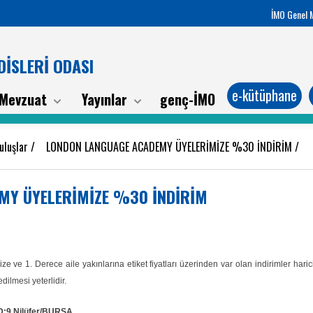
İMO Genel 
İSLERİ ODASI
e-kütüphane
Mevzuat
Yayınlar
genç-İMO
uluşlar
/
LONDON LANGUAGE ACADEMY ÜYELERİMİZE %30 İNDİRİM
/
MY ÜYELERİMİZE %30 İNDİRİM
 Derece aile yakınlarına etiket fiyatları üzerinden var olan indirimler harici
dilmesi yeterlidir.
 D:9 Nilüfer/BURSA