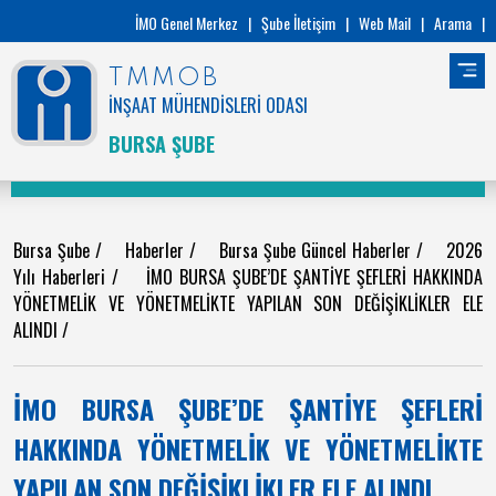
İMO Genel Merkez
|
Şube İletişim
|
Web Mail
|
Arama
|
TMMOB
İNŞAAT MÜHENDİSLERİ ODASI
BURSA ŞUBE
Bursa Şube
/
Haberler
/
Bursa Şube Güncel Haberler
/
2026
Yılı Haberleri
/
İMO BURSA ŞUBE’DE ŞANTİYE ŞEFLERİ HAKKINDA
YÖNETMELİK VE YÖNETMELİKTE YAPILAN SON DEĞİŞİKLİKLER ELE
ALINDI
/
İMO BURSA ŞUBE’DE ŞANTİYE ŞEFLERİ
HAKKINDA YÖNETMELİK VE YÖNETMELİKTE
YAPILAN SON DEĞİŞİKLİKLER ELE ALINDI