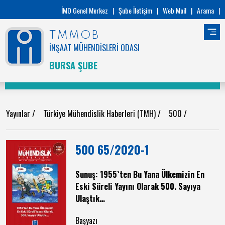
İMO Genel Merkez
|
Şube İletişim
|
Web Mail
|
Arama
|
TMMOB
İNŞAAT MÜHENDİSLERİ ODASI
BURSA ŞUBE
Yayınlar
/
Türkiye Mühendislik Haberleri (TMH)
/
500
/
500 65/2020-1
Sunuş: 1955`ten Bu Yana Ülkemizin En
Eski Süreli Yayını Olarak 500. Sayıya
Ulaştık…
Başyazı