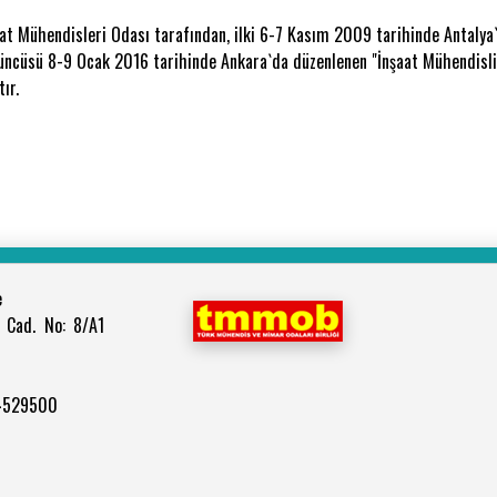
 Mühendisleri Odası tarafından, ilki 6-7 Kasım 2009 tarihinde Antalya`d
üncüsü 8-9 Ocak 2016 tarihinde Ankara`da düzenlenen "İnşaat Mühendisliğ
ır.
e
 Cad. No: 8/A1
 4529500