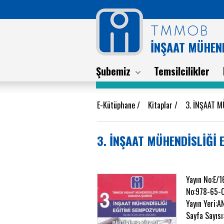
TMMOB
İNŞAAT MÜHEND
Şubemiz
Temsilcilikler
E-Kütüphane
/
Kitaplar
/
3. İNŞAAT 
3. İNŞAAT MÜHENDİSLİĞİ
Yayın No:E/
No:978-65-
Yayın Yeri:
Sayfa Sayıs