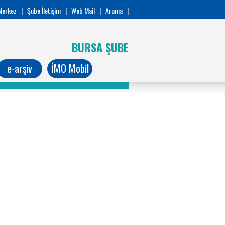
Merkez
|
Şube İletişim
|
Web Mail
|
Arama
|
BURSA ŞUBE
e-arşiv
İMO Mobil