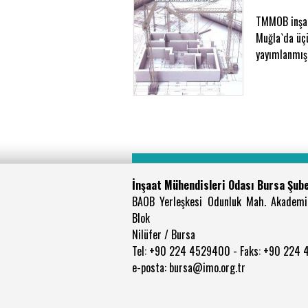
TMMOB inşaat
Muğla`da üç
yayımlanmışt
İnşaat Mühendisleri Odası Bursa Şub
BAOB Yerleşkesi Odunluk Mah. Akademi
Blok
Nilüfer / Bursa
Tel: +90 224 4529400 - Faks: +90 224
e-posta: bursa@imo.org.tr